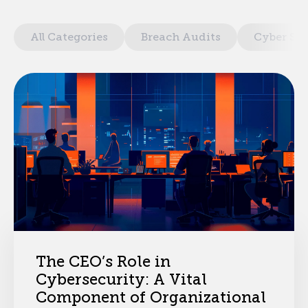
All Categories
Breach Audits
Cyber Sec
The CEO’s Role in
Cybersecurity: A Vital
Component of Organizational