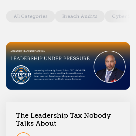
All Categories
Breach Audits
Cyber Sec
The Leadership Tax Nobody
Talks About