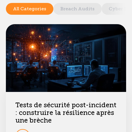
All Categories
Breach Audits
Cyber Sec
Tests de sécurité post-incident
: construire la résilience après
une brèche