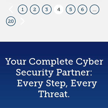
1
2
3
4
5
6
…
20
Your Complete Cyber
Security Partner:
Every Step, Every
Threat.