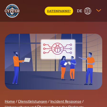
CYPFER
DE
DATENPANNE?
Home
/
Dienstleistungen
/
Incident Response
/