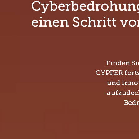
Cyberbedrohun
einen Schritt vo
Finden Si
CYPFER forts
und innov
aufzudeck
Bedr