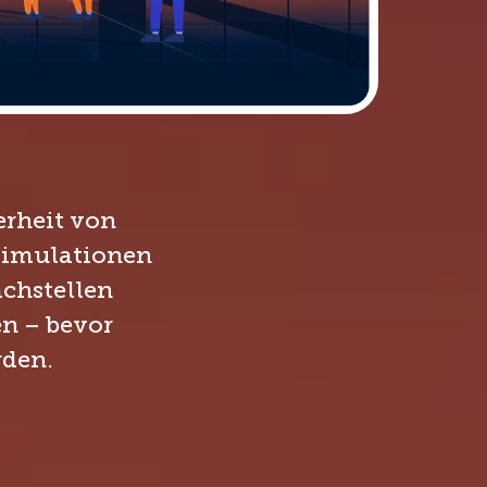
erheit von
ssimulationen
achstellen
en – bevor
rden.