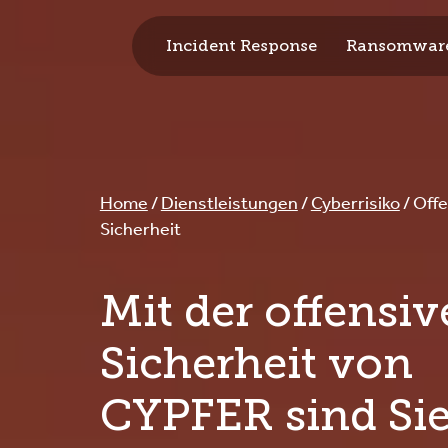
Incident Response
Ransomware
CYPFER
Home
/
Dienstleistungen
/
Cyberrisiko
/
Offe
Sicherheit
Mit der offensi
Sicherheit von
CYPFER sind Si