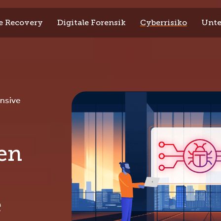
 Recovery
Digitale Forensik
Cyberrisiko
Unt
nsive
ven
e