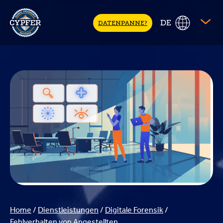
CYPFER
DE
DATENPANNE?
Home
/
Dienstleistungen
/
Digitale Forensik
/
Fehlverhalten von Angestellten