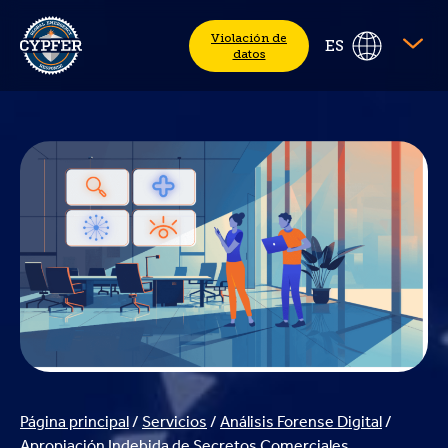
CYPFER
Violación de
ES
datos
Página principal
/
Servicios
/
Análisis Forense Digital
/
Apropiación Indebida de Secretos Comerciales